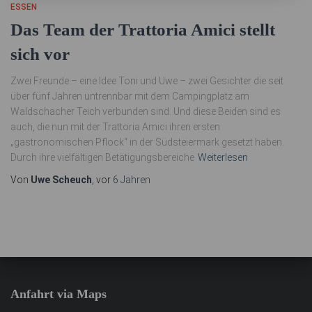
ESSEN
Das Team der Trattoria Amici stellt
sich vor
Zwei Freunde – eine Idee Toni und Uwe – zwei Gesichter die seit
über fünf Jahren untrennbar mit dem Campingplatz am
Waldschacher Teich verbunden sind. Und diese Beiden sind es
auch, die nun mit der Trattoria Amici ihren ersten
„gastronomischen Pflock“ in der Südsteiermark gesetzt haben.
Durch ihre vielfältigen Betätigungsbereiche
Weiterlesen
Von
Uwe Scheuch
, vor
6 Jahren
Anfahrt via Maps