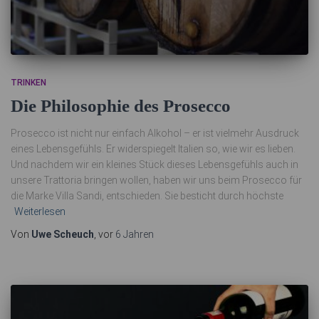
TRINKEN
Die Philosophie des Prosecco
Prosecco ist nicht nur einfach Alkohol – er ist vielmehr Ausdruck
eines Lebensgefühls. Er widerspiegelt Italien so, wie wir es lieben.
Und nachdem wir ein kleines Stück dieses Lebensgefühls auch in
unsere Trattoria bringen wollen, haben wir uns beim Prosecco für
die Marke Villa Sandi, entschieden. Sie besticht durch höchste
Weiterlesen
Von
Uwe Scheuch
, vor
6 Jahren