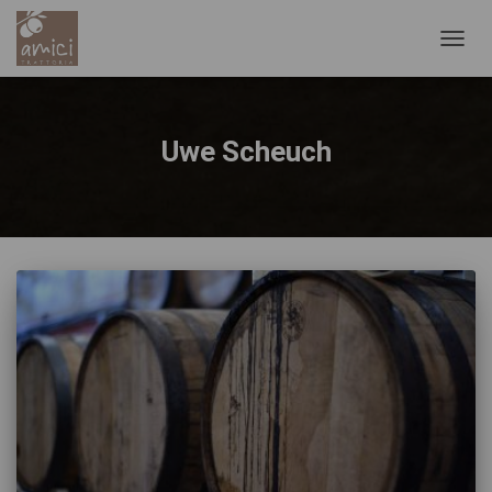
NAVIG
UMSC
Uwe Scheuch