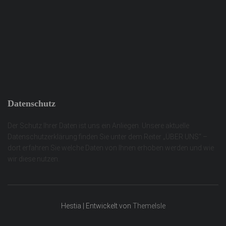
Datenschutz
Der Schutz Ihrer Daten ist uns ein Anliegen. Unsere aktuelle
Datenschutzerklärung finden Sie unter dem Reiter „ÜBER UNS“ –
dort erfahren Sie welche Daten von Ihnen erhoben werden und wie
wir diese nutzen.
Hestia | Entwickelt von
ThemeIsle