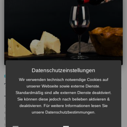
Datenschutzeinstellungen
ESSEN
Wir verwenden technisch notwendige Cookies auf
Trattoria Amici – unsere Überzeugung
unserer Webseite sowie externe Dienste.
Standardmäßig sind alle externen Dienste deaktiviert.
– ihr Vorteil
Sie können diese jedoch nach belieben aktivieren &
deaktivieren. Für weitere Informationen lesen Sie
Gutes Essen zum erschwinglichen Preis Egal, ob Sie nur rasch
unsere Datenschutzbestimmungen.
einen Toast essen wollen, oder sich selbst mit einer köstlichen
Pizza verwöhnen wollen – in unserer Trattoria finden Sie für jeden
Hunger das Richtige: Sie sind auf der süßen Seite zu Hause?