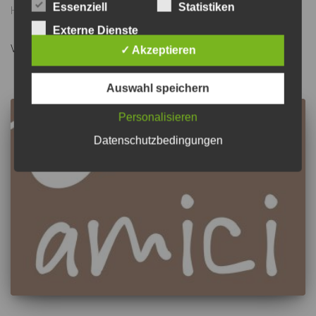
Essenziell
Statistiken
Handgemachtes Eis, Blechkuchen oder doch Tiramisu – auch
Weiterlesen
Externe Dienste
Von
Uwe Scheuch
, vor
6 Jahren
✓ Akzeptieren
Auswahl speichern
Personalisieren
Datenschutzbedingungen